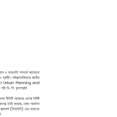
তিহাস ও অগ্রগতি সম্পর্কে আলোচনা
ও গ্রামীণ পরিকল্পনাবিদদের জাতীয়
। অনুষ্ঠানে Urban Planning and
ী ভি. পি. কুলশ্রেষ্ঠ।
া নীতিটি আমাদের দেশের নির্দিষ্ট
্যালেঞ্জ তৈরি করেছে, যেমন আবাসন
্ল্যানার্স (বিআইপি) এবং ভারতের
।