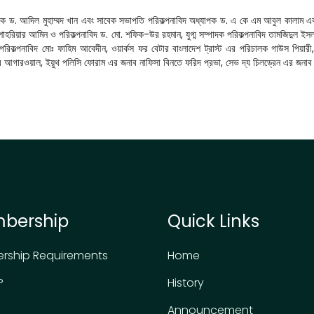
াপক ড. আদিল মুহাম্মদ খান এবং সাবেক সভাপতি পরিকল্পনাবিদ অধ্যাপক ড. এ কে এম আবুল কালাম এব
রিয়ার আমিন ও পরিকল্পনাবিদ ড. মো. শফিক-উর রহমান, যুগ্ম সম্পাদক পরিকল্পনাবিদ তামজিদুল ইসলাম,
রিকল্পনাবিদ মোঃ ফাহিম আবেদীন, ওয়ার্কস ফর বেটার বাংলাদেশ ট্রাস্ট এর পরিচালক গাউস পিয়ারী, জ
 কুমার আগারওয়াল, ইয়ুথ পলিসি ফোরাম এর জনাব নাফিসা বিনতে ফরিদ প্রভা, সেভ দ্য চিলড্রেন এর জনা
bership
Quick Links
rship Requirements
Home
P
History
Announcement