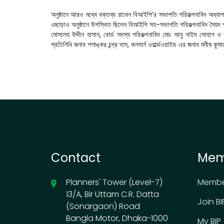
অনুষ্ঠানে আরও মধ্যে বক্তব্য রাখেন বিআইপি’র সভাপতি পরিকল্পনাবিদ অধ্য
এছাড়াও অনুষ্ঠানে উপস্থিত ছিলেন বিআইপি সহ-সভাপতি পরিকল্পনাবিদ সৈয়দ শাহ
মোসলেহ উদ্দীন হাসান, বোর্ড সদস্য পরিকল্পনাবিদ মোঃ আবু নাইম সোহাগ ও প
প্রতিনিধি জনাব শশাঙ্কর চন্দ্র দাস, কনসার্ন ওয়ার্ল্ডওয়াইড এর জনাব মনীষ
Contact
Mem
Planners' Tower (Level-7)
Membe
13/A, Bir Uttam C.R. Datta
Join BI
(Sonargaon) Road
Bangla Motor, Dhaka-1000
My BIP