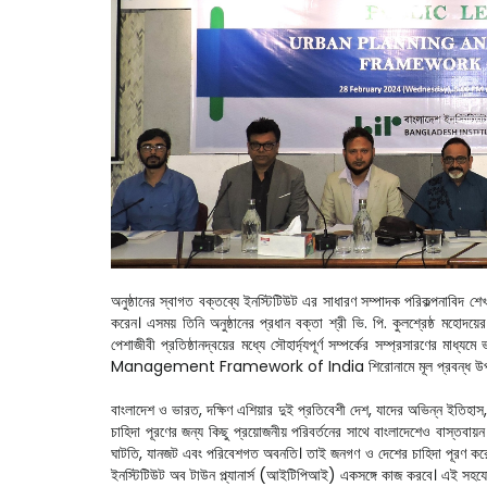
অনুষ্ঠানের স্বাগত বক্তব্যে ইনস্টিটিউট এর সাধারণ সম্পাদক পরিকল্পনাবিদ শ
করেন। এসময় তিনি অনুষ্ঠানের প্রধান বক্তা শ্রী ভি. পি. কুলশ্রেষ্ঠ মহোদয়
পেশাজীবী প্রতিষ্ঠানদ্বয়ের মধ্যে সৌহার্দ্যপূর্ণ সম্পর্কের সম্প্রসারণে
Management Framework of India শিরোনামে মূল প্রবন্ধ উপস্থাপন করেন অন
বাংলাদেশ ও ভারত, দক্ষিণ এশিয়ার দুই প্রতিবেশী দেশ, যাদের অভিন্ন ইতিহাস,
চাহিদা পূরণের জন্য কিছু প্রয়োজনীয় পরিবর্তনের সাথে বাংলাদেশেও বাস্তবায়ন
ঘাটতি, যানজট এবং পরিবেশগত অবনতি। তাই জনগণ ও দেশের চাহিদা পূরণ করে এ
ইনস্টিটিউট অব টাউন প্ল্যানার্স (আইটিপিআই) একসঙ্গে কাজ করবে। এই সহযো