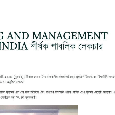
G AND MANAGEMENT
 শীর্ষক পাবলিক লেকচার
রুয়ারি ২০২৪ (বুধবার), বিকাল ৫:০০ টায় রাজধানীয় বাংলামোটরস্থ প্ল্যানার্স টাওয়ারের বিআইপি
 অনুষ্ঠিত হয়েছে।
দিল মুহাম্মদ খান এর সভাপতিত্বে এবং সাধারণ সম্পাদক পরিকল্পনাবিদ শেখ মুহম্মদ মেহেদী আহসান এর স
জেনারেল শ্রী ভি. পি. কুলশ্রেষ্ঠ।