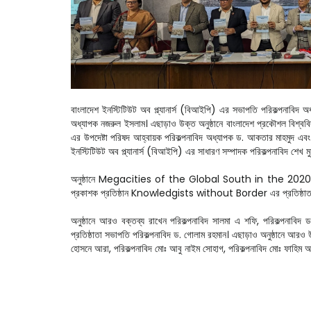
বাংলাদেশ ইনস্টিটিউট অব প্ল্যানার্স (বিআইপি) এর সভাপতি পরিকল্পনাবিদ অ
অধ্যাপক নজরুল ইসলাম। এছাড়াও উক্ত অনুষ্ঠানে বাংলাদেশ প্রকৌশল বিশ্ববিদ্
এর উপদেষ্টা পরিষদ আহ্বায়ক পরিকল্পনাবিদ অধ্যাপক ড. আকতার মাহমুদ এবং স
ইনস্টিটিউট অব প্ল্যানার্স (বিআইপি) এর সাধারণ সম্পাদক পরিকল্পনাবিদ শেখ ম
অনুষ্ঠানে Megacities of the Global South in the 2020’s শীর্ষক 
প্রকাশক প্রতিষ্ঠান Knowledgists without Border এর প্রতিষ্ঠাতা জনা
অনুষ্ঠানে আরও বক্তব্য রাখেন পরিকল্পনাবিদ সালমা এ শফি, পরিকল্পনাবিদ
প্রতিষ্ঠাতা সভাপতি পরিকল্পনাবিদ ড. গোলাম রহমান। এছাড়াও অনুষ্ঠানে আরও উপ
হোসনে আরা, পরিকল্পনাবিদ মোঃ আবু নাইম সোহাগ, পরিকল্পনাবিদ মোঃ ফাহিম আব