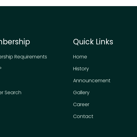
bership
Quick Links
rship Requirements
Home
P
History
Announcement
r Search
Gallery
Career
Contact