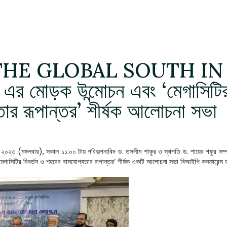
THE GLOBAL SOUTH IN
র মোড়ক উন্মোচন এবং ‘মেগাসিটি
তার রূপান্তর’ শীর্ষক আলোচনা সভা
ুয়ারি ২০২৩ (মঙ্গলবার), সকাল ১১:০০ টায় পরিকল্পনাবিদ ড. তসলীম শাকুর ও স্থপতি ড. শায়ের গফ
ির বিবর্তন ও শহরের বাসযোগ্যতার রূপান্তর’ শীর্ষক একটি আলোচনা সভা বিআইপি কনফারেন্স হলর