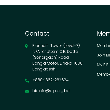
Contact
Mem
Planners' Tower (Level-7)
Membe
13/A, Bir Uttam C.R. Datta
Join BI
(Sonargaon) Road
Bangla Motor, Dhaka-1000
My BIP
Bangladesh.
Membe
+880-1862-267624
bipinfo@bip.org.bd