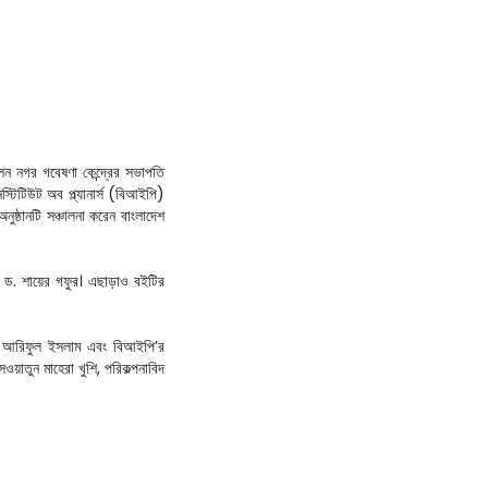
েন নগর গবেষণা কেন্দ্রের সভাপতি
্টিটিউট অব প্ল্যানার্স (বিআইপি)
ষ্ঠানটি সঞ্চালনা করেন বাংলাদেশ
 ড. শায়ের গফুর। এছাড়াও বইটির
্মদ আরিফুল ইসলাম এবং বিআইপি’র
য়াতুন মাহেরা খুশি, পরিকল্পনাবিদ