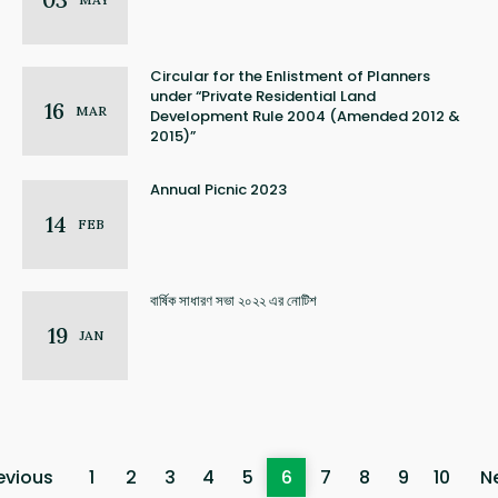
Circular for the Enlistment of Planners
under “Private Residential Land
16
MAR
Development Rule 2004 (Amended 2012 &
2015)”
Annual Picnic 2023
14
FEB
বার্ষিক সাধারণ সভা ২০২২ এর নোটিশ
19
JAN
evious
1
2
3
4
5
6
7
8
9
10
N