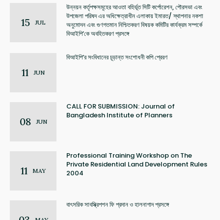
উন্নয়ন কর্তৃপক্ষসমূহের আওতা বহির্ভূত সিটি কর্পোরেশন, পৌরসভা এবং
উপজেলা পরিষদ এর অধিক্ষেত্রাধীন এলাকায় ইমারত/ স্থাপনার নকশা
15
JUL
অনুমোদন এবং গুণগতমান নিশ্চিতকরণ বিষয়ক কমিটির কার্যক্রম সম্পর্কে
বিআইপি’কে অবহিতকরণ প্রসঙ্গে
বিআইপি’র সংবিধানের চূড়ান্ত সংশোধনী কপি প্রেরণ
11
JUN
CALL FOR SUBMISSION: Journal of
Bangladesh Institute of Planners
08
JUN
Professional Training Workshop on The
Private Residential Land Development Rules
11
MAY
2004
বাৎসরিক সাবস্ক্রিপশন ফি প্রদান ও হালনাগাদ প্রসঙ্গে
03
MAY